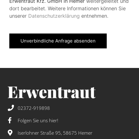
Erwentraut Kfz. GmbH in Hemer
weitergeleitet und
dort bearbeitet. Weitere Informationen können Sie
unserer
Datenschutzerklärung
entnehmen.
Unverbindliche Anfrage absenden
02372-919898
Folgen Sie uns hier!
Iserlohner Straße 95, 58675 Hemer