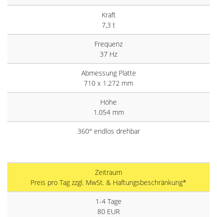
Kraft
7,3 t
Frequenz
37 Hz
Abmessung Platte
710 x 1.272 mm
Höhe
1.054 mm
360° endlos drehbar
Zeitraum
Preis pro Tag zzgl. MwSt. & Haftungsbeschränkung*
1-4 Tage
80 EUR