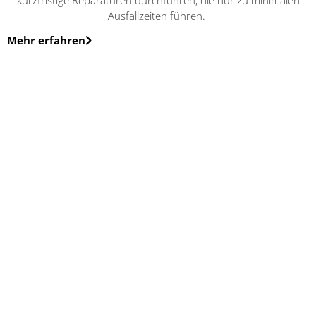
Ausfallzeiten führen.
Mehr erfahren
Werkstattservice
Ob LKW, Transporter oder Unimog – wir sind Ihr Partner für